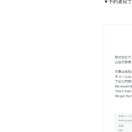
▼予約者宛て