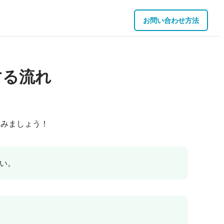
お問い合わせ方法
する流れ
てみましょう！
い。