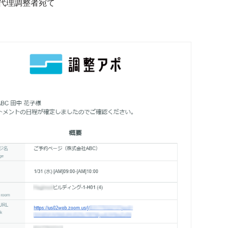
代理調整者宛て