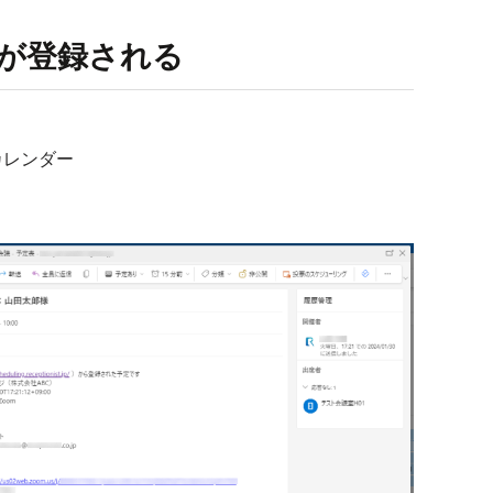
が登録される
kカレンダー