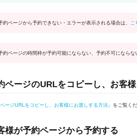
予約ページから予約できない・エラーが表示される場合は、
こ
予約ページの時間枠が予約可能にならない、予約不可にならな
約ページのURLをコピーし、お客
ページURLをコピーし、お客様にお渡しする方法』
をご覧く
客様が予約ページから予約する